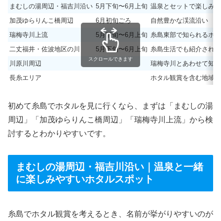
まむしの湯周辺・福吉川沿い
5月下旬〜6月上旬
温泉とセットで楽しみや
加茂ゆらりんこ橋周辺
6月初旬ごろ
自然豊かな渓流沿い
瑞梅寺川上流
5月下旬〜6月上旬
糸島東部で知られるホタ
二丈福井・佐波地区の川
5月下旬〜6月上旬
糸島生活でも紹介されて
スクロールできます
川原川周辺
瑞梅寺川とあわせて知っ
長糸エリア
ホタル観賞を含む地域イ
初めて糸島でホタルを見に行くなら、まずは「まむしの湯
周辺」「加茂ゆらりんこ橋周辺」「瑞梅寺川上流」から検
討するとわかりやすいです。
まむしの湯周辺・福吉川沿い｜温泉と一緒
に楽しみやすいホタルスポット
糸島でホタル観賞を考えるとき、名前が挙がりやすいのが