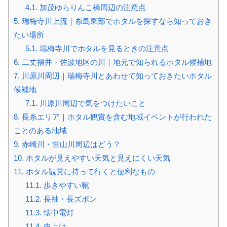
4.1.
加茂ゆらりんこ橋周辺の注意点
5.
瑞梅寺川上流｜糸島東部でホタルを探すなら知っておき
たい場所
5.1.
瑞梅寺川でホタルを見るときの注意点
6.
二丈福井・佐波地区の川｜地元で知られるホタル候補地
7.
川原川周辺｜瑞梅寺川とあわせて知っておきたいホタル
候補地
7.1.
川原川周辺で気をつけたいこと
8.
長糸エリア｜ホタル観賞を含む地域イベントが行われた
ことのある地域
9.
赤崎川・雷山川周辺はどう？
10.
ホタルが見えやすい天気と見えにくい天気
11.
ホタル観賞に持って行くと便利なもの
11.1.
歩きやすい靴
11.2.
長袖・長ズボン
11.3.
懐中電灯
11.4.
虫よけ