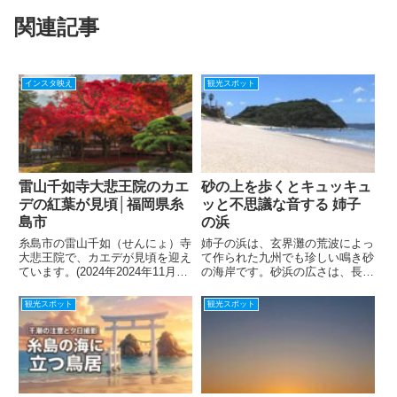
関連記事
インスタ映え
観光スポット
雷山千如寺大悲王院のカエ
砂の上を歩くとキュッキュ
デの紅葉が見頃│福岡県糸
ッと不思議な音する 姉子
島市
の浜
糸島市の雷山千如（せんにょ）寺
姉子の浜は、玄界灘の荒波によっ
大悲王院で、カエデが見頃を迎え
て作られた九州でも珍しい鳴き砂
ています。(2024年2024年11月19
の海岸です。砂浜の広さは、長さ
日現在)県の天然記念物に指定さ
1.1キロメートル、幅約20メート
れている樹齢約４００年のも大カ
ル。国道202号線沿いあります。
観光スポット
観光スポット
エデ（高さ約８メートル）が赤く
夕日の美しい場所です。砂が鳴く
色づき、多くの参拝客が写真撮影
音は石英の摩擦によるもので、き
を楽しんでいます。...
れいな浜でしか鳴かないと...