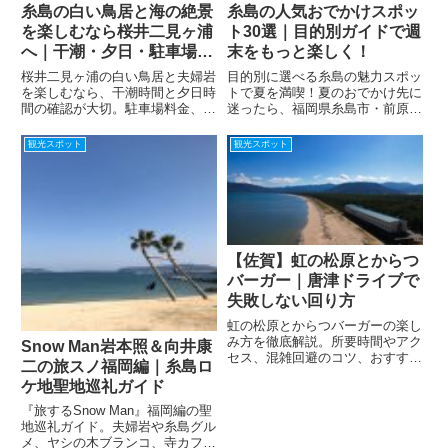
糸島の白い鳥居と海の絶景
糸島の人気おでかけスポッ
を楽しむなら桜井二見ヶ浦
ト30選｜目的別ガイドで週
へ｜干潮・夕日・駐車場・
末をもっと楽しく！
アクセスまで解説
桜井二見ヶ浦の白い鳥居と夫婦岩
目的別に選べる糸島の魅力スポッ
を楽しむなら、干潮時間と夕日時
トで夏を満喫！夏のおでかけ先に
間の確認が大切。駐車場料金、バ
迷ったら、福岡県糸島市・前原エ
ス停変更、撮影のコツ、服装や持
リアが断然おすすめ！自然、グル
ち物まで初めての糸島観光にも分
メ、アクティビティ、絶景と、家
観光スポット
観光スポット
かりやすく解説します。
族でもカップルでも、友達同士で
も楽しめるスポットがぎゅっと詰
まっています。この記事では、
2...
【佐賀】虹の松原とからつ
バーガー｜唐津ドライブで
失敗しない回り方
虹の松原とからつバーガーの楽し
み方を徹底解説。所要時間やアク
Snow Man岩本照＆向井康
セス、混雑回避のコツ、おすすめ
二の旅スノ福岡編｜糸島ロ
モデルコースまで初心者にもわか
ケ地聖地巡礼ガイド
りやすく紹介。唐津ドライブで失
敗しない回り方がこれ1記事でわ
『旅するSnow Man』福岡編の聖
かります。
地巡礼ガイド。夫婦岩や糸島グル
メ、ヤシの木ブランコ、寺カフ