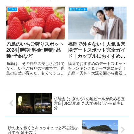
ェ、NOT A HOTEL FUKUOKAま
で、ファン必見のロケ地情報と予
グルメ
観光スポット
約リンクをまとめました。
糸島のいちご狩りスポット
福岡で外さない！人気＆穴
2024│時期･料金･時間･品
場デートスポット完全ガイ
種･予約など
ド｜カップルにおすすめの
場所15選
糸島は、その自然の美しさだけで
福岡でおすすめのデートスポット
なく、いちご狩りの宝庫です。糸
をランキング＆テーマ別に紹介！
島の自然が育んだ、甘くてジュー
糸島・天神・大濠公園から夜景・
シーないちごたちが皆さんを待っ
水族館・穴場スポットまで網羅。
ています。「あまおう」は、その
カップルの理想の1日を叶える完
名の通り「赤くて丸くて大きくて
全ガイド。
甘い」有名なブランドいちごで
す。春の訪れとともに、糸島では
杉能舎 (すぎのや) の地ビールが飲める直
い...
営店│JR筑肥線 九大学研都市から徒歩1
分
砂の上を歩くとキュッキュッと不思議な
音する 姉子の浜