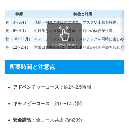
季節
特徴と対策
春（3〜5月）
花粉・朝晩の寒暖差に注意。マスクや上着を持参。
夏（6〜9月）
虫対策と水分補給が必須。午前中の体験が快適。
秋（10〜11月）
ベストシーズン。紅葉とアスレチックを同時に楽しめる
スクロールできます
冬（12〜2月）
営業日を事前確認。防寒＆滑り止め付き手袋を忘れずに
所要時間と注意点
アドベンチャーコース
：約2〜2.5時間
キャノピーコース
：約1〜1.5時間
安全講習
：全コース共通で約20分