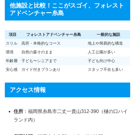
他施設と比較！ここがスゴイ、フォレスト
アドベンチャー糸島
項目
フォレストアドベンチャー糸島
一般的な施設
スリル
高所・本格的なコース
地上や簡易的な構造
環境
自然の森そのまま
人工公園が多い
年齢層
子ども〜シニアまで
子ども向け中心
安心感
ガイド付きプランあり
スタッフ不在も多い
アクセス情報
住所
：福岡県糸島市二丈一貴山312-390（樋の口ハイ
ランド内）