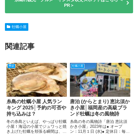
PR＞
牡蠣小屋
関連記事
季節
牡蠣小屋
糸島の牡蠣小屋 人気ラン
唐泊 (からとまり) 恵比須か
キング 2025│予約の可否や
き小屋│福岡産の高級ブラ
持ち込みは？
ンド牡蠣は冬の風物詩
冬の糸島といえば、やっぱり牡蠣
糸島の冬の風物詩「唐泊 恵比須
小屋！海辺の小屋でジュワっと焼
かき小屋」2023年は● オープ
き上げた牡蠣を頬張る瞬間は、寒
ン：11月１日 (水)● 定休日：毎週
い季節ならではの贅沢です。福岡
火曜日● 持込み：NG● 予 約：