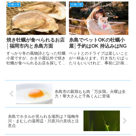
市内から車で約40分とアクセス
NG● ナイフ・軍手貸し出しあり
牡蠣小屋
牡蠣小屋
も良く、観光とグルメを一緒に楽
糸島の牡蠣小屋で 予約可能な お
しめる人気スポットとして毎年多
店のリスト│持ち込みは？福岡で
くの人で賑わいます。本記事で
もの恵比須...
は...
焼き牡蠣が食べられるお店
糸島でペットOKの牡蠣小
│福岡市内と糸島方面
屋│予約はOK 持込みはNG
すっかり冬の風物詩となった牡蠣
ペットとのドライブは楽しいこと
小屋ですが、かき小屋以外で焼き
が一杯あります。行き当たりばっ
牡蠣が食べられるお店を探してみ
たりもいいけれど、事前に計画を
ました。かき小屋 in ベイサイド
立てて、より楽しいドライブにし
天神から歩いて行ける海沿いのか
ましょう。糸島は、ペットと一緒
き小屋。かき食べ比べセットや2
にドライブに最適です。自然豊か
時間の飲み放題付･宴会コースも
な景色を堪能し、砂浜を散歩した
ある。● オープン：11月...
後糸島の冬の風物詩にもなりつ
糸島市の親鶏もも肉「万歩鶏」火曜は全
つ...
力！華大さんと千鳥くんに登場
糸島でホタルが見られる場所は？瑞梅寺
川・まむしの湯周辺・川原川の見頃と注
意点