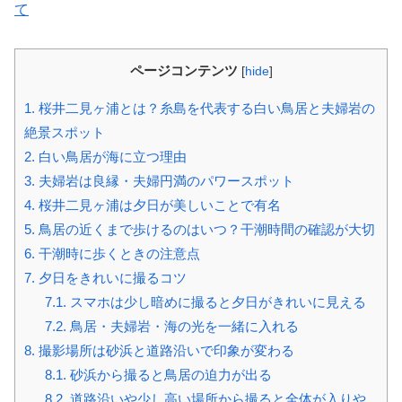
て
ページコンテンツ
[
hide
]
1.
桜井二見ヶ浦とは？糸島を代表する白い鳥居と夫婦岩の
絶景スポット
2.
白い鳥居が海に立つ理由
3.
夫婦岩は良縁・夫婦円満のパワースポット
4.
桜井二見ヶ浦は夕日が美しいことで有名
5.
鳥居の近くまで歩けるのはいつ？干潮時間の確認が大切
6.
干潮時に歩くときの注意点
7.
夕日をきれいに撮るコツ
7.1.
スマホは少し暗めに撮ると夕日がきれいに見える
7.2.
鳥居・夫婦岩・海の光を一緒に入れる
8.
撮影場所は砂浜と道路沿いで印象が変わる
8.1.
砂浜から撮ると鳥居の迫力が出る
8.2.
道路沿いや少し高い場所から撮ると全体が入りや