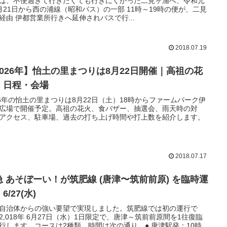
は、不便過ぎて行きたくても行きにくかった二見ヶ浦へ、令和元
月21日から西の浦線（昭和バス）の一部 11時～19時の便が、二見
経由 伊都営業所行きへ延伸されバスで行...
2018.07.19
2026年】怡土の里まつりは8月22日開催｜高祖の花
・日程・会場
26年の怡土の里まつりは8月22日（土）18時からファームパーク伊
広場で開催予定。高祖の花火、食バザー、抽選会、雨天時の対
アクセス、駐車場、過去の打ち上げ時間や打上数を紹介します。
2018.07.17
急 あそぼーい！が筑肥線 (唐津〜筑前前原) を臨時運
6/27(水)
自治体からの強い要望で実現しました。筑肥線では初の運行で
2,018年 6月27日（水）1日限定で、唐津～筑前前原間を1往復臨
行します。コースは2種類。時間は次の通り。● 唐津駅発：10時