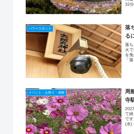
32
落
パワースポット
る
落ち
火で
を免
「落
周
イベント・お祭り・体験
寺
20
て綺
です
(水