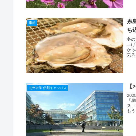
糸
季節
ち
冬の
上げ
から
気ス
【
九州大学 伊都キャンパス
20
「星
ス、
もう