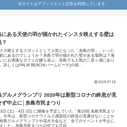
当サイトはアフィリエイト広告を利用しています。
島にある天使の羽が描かれたインスタ映えする壁は
処？
スタ映えするスポットとして人気となった「糸島の羽」。いった
処にあるのでしょうか？糸島で羽が描かれた壁がある場所は？海
いにお洒落なカフェが建ち並ぶ、糸島でも人気の二見ヶ浦にあり
。詳しくはPALM BEACH(パームビーチ)の前...
2019.07.18
島グルメグランプリ 2020年は新型コロナの終息が見
せず中止に│糸島市民まつり
月3日 (土)・4日 (日) に開催を予定していた「第10回 糸島市民まつ
。今年は、新型コロナウイルス感染症の終息が見通せないことか
糸島グルメグランプリや花火大会など、全てのイベントが中止に
ました。糸島市民まつりの中でも注目...