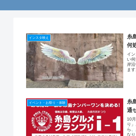
糸
インスタ映え
何
イン
い何
岸沿
ます
糸
イベント・お祭り・体験
通
10
り」
ら、
なり