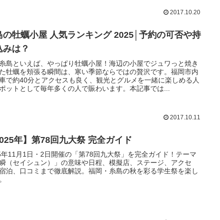
2017.10.20
島の牡蠣小屋 人気ランキング 2025│予約の可否や持
込みは？
糸島といえば、やっぱり牡蠣小屋！海辺の小屋でジュワっと焼き
た牡蠣を頬張る瞬間は、寒い季節ならではの贅沢です。福岡市内
車で約40分とアクセスも良く、観光とグルメを一緒に楽しめる人
ポットとして毎年多くの人で賑わいます。本記事では...
2017.10.11
2025年】第78回九大祭 完全ガイド
25年11月1日・2日開催の「第78回九大祭」を完全ガイド！テーマ
瞬（セイシュン）」の意味や日程、模擬店、ステージ、アクセ
宿泊、口コミまで徹底解説。福岡・糸島の秋を彩る学生祭を楽し
。