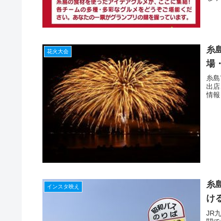
糸
花火大会
場
糸島
出店
情報
糸
インスタ映え
け
JR