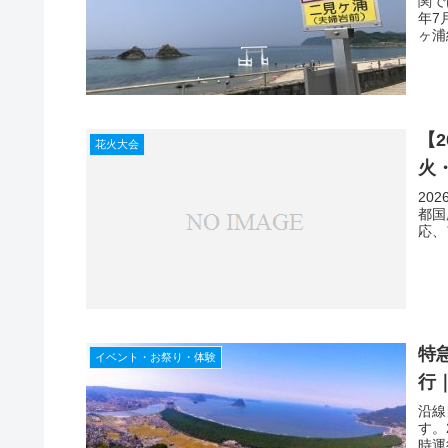
関で
年7
ヶ浦
【
花火大会
火
20
都国
応、
特
イベント・お祭り・体験
行｜
沿線
す。
時運