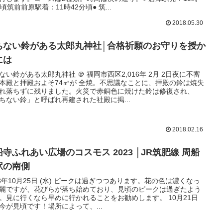
分頃筑前前原駅着：11時42分頃● 筑...
2018.05.30
ちない鈴がある太郎丸神社│合格祈願のお守りを授か
には
ない鈴がある太郎丸神社 ＠ 福岡市西区2,016年 2月 2日夜に不審
本殿と拝殿およそ74㎡が 全焼。不思議なことに、拝殿の鈴は焼失
れ落ちずに残りました。火災で赤銅色に焼けた鈴は修復され、
ちない鈴」と呼ばれ再建された社殿に掲...
2018.02.16
船寺ふれあい広場のコスモス 2023 │JR筑肥線 周船
駅の南側
23年10月25日 (水) ピークは過ぎつつあります。花の色は濃くなっ
麗ですが、花びらが落ち始めており、見頃のピークは過ぎたよう
。見に行くなら早めに行かれることをお勧めします。 10月21日
) 今が見頃です！場所によって、...