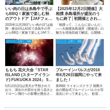
いい肉の日は糸島牛で手ぶ
【2025年12月2日開催】大
らBBQ！家族で楽しむ秋
相撲 糸島場所が盛況のう
のアウトドア【JAFフェス
ちに終了│初開催とされる
ティバル九州2025】
巡業で感じた魅力・当日の
2025年11月29日“いい肉の日”は福
「相撲って、こんなに近いんだ」
様子
岡・唐泊VILLAGEで糸島牛の手
——大相撲糸島場所（開催済）の
ぶらBBQ！家族で楽しむJAFフェ
魅力を現地目線で解説。公開稽古
スティバル九州2025。チャンバ
や横綱土俵入り、初心者でも安心
ラ合戦や特産品抽選会も開催。
の観戦ポイントを紹介します。
イベント・お祭り・体験
イベント・お祭り・体験
ももち 花火大会「STAR
ブルーインパルスが2016
ISLAND (スターアイラン
年6月26日福岡にやって来
ド) FUKUOKA 2024」 5月
ました！
12日 (日) は中止に
5月12日(日)は荒天が予想されて
第99回 ライオンズクラブ 国際大
│5/11(土)は予定通り開催
おり、演出の⼤部分を担う花⽕と
会の開会式ブルーインパルスが百
ドローン⾶⾏への影響が懸念され
道浜にやって来ました。 歓迎セ
ていす。直前の案内では、お客様
レモニーの一環と、 熊本･大分震
にご迷惑をおかけしてしまうこと
災の被災者の皆様へ、お見舞いと
から、早めの判断となったようで
激励、「九州はひとつ」の気持ち
す払い戻し・一部座席振替え等詳
を込めて、 ブルーインパルスが