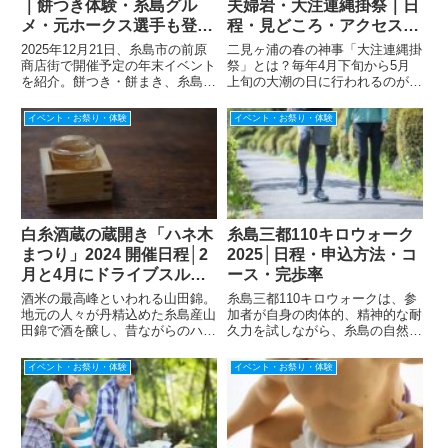
｜餅つき体験・糸島グル
夫婦岩・大注連縄掛祭｜日
メ・元ホークス選手も登場
程・見どころ・アクセス徹
予定のイベント【2025
底ガイド
2025年12月21日、糸島市の前原
二見ヶ浦の春の神事「大注連縄掛
年】
商店街で開催予定の年末イベント
祭」とは？毎年4月下旬から5月
を紹介。餅つき・餅まき、糸島グ
上旬の大潮の日に行われるのが、
ルメ、元ホークス選手のトーク企
福岡県糸島市・二見ヶ浦の「大注
画など、家族で立ち寄りやすい地
連縄掛祭（おおしめなわかけまつ
イベント・お祭り・体験
イベント・お祭り・体験
域型イベントの見どころをまとめ
り）」です。 この神事では、櫻
ました。
井神社の氏子たち約60人が長さ
30メートル・重さ1トンもの巨...
白糸酒蔵の蔵開き「ハネ木
糸島三都110キロウォーク
まつり」2024 開催日程│2
2025│日程・申込方法・コ
月と4月にドライブスルー
ース・完歩率
で
酒米の最高峰といわれる山田錦。
糸島三都110キロウォークは、参
地元の人々が丹精込めた糸島産山
加者が自身の肉体的、精神的な耐
田錦で酒を醸し、昔ながらのハネ
久力を試しながら、糸島の自然の
木搾りというてこの原理を利用し
美しさや地域の温かみを深く体験
た上槽法でやさしく搾る。それが
できる、非常に魅力的なイベント
イベント・お祭り・体験
イベント・お祭り・体験
福岡県糸島市にある白糸酒造の酒
です。開催日程・開 催 日：2025
です。国内でも珍しいハネ木絞り
年4月19日（土）～20日（日）※
で造られた日本酒は口当たりま
雨天決行・スタート...
ろ...