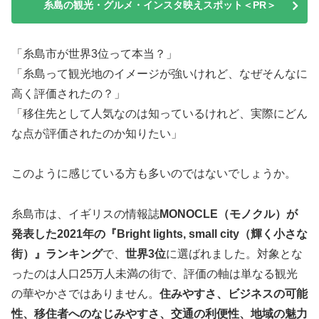
糸島の観光・グルメ・インスタ映えスポット＜PR＞
「糸島市が世界3位って本当？」
「糸島って観光地のイメージが強いけれど、なぜそんなに
高く評価されたの？」
「移住先として人気なのは知っているけれど、実際にどん
な点が評価されたのか知りたい」
このように感じている方も多いのではないでしょうか。
糸島市は、イギリスの情報誌
MONOCLE（モノクル）が
発表した2021年の『Bright lights, small city（輝く小さな
街）』ランキング
で、
世界3位
に選ばれました。対象とな
ったのは人口25万人未満の街で、評価の軸は単なる観光
の華やかさではありません。
住みやすさ、ビジネスの可能
性、移住者へのなじみやすさ、交通の利便性、地域の魅力