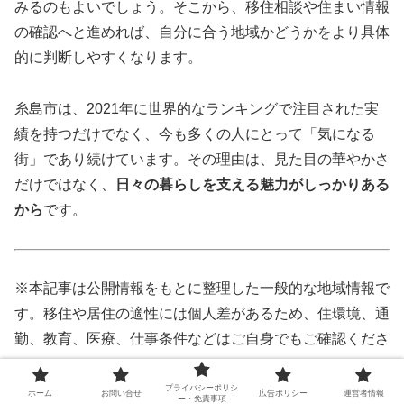
みるのもよいでしょう。そこから、移住相談や住まい情報
の確認へと進めれば、自分に合う地域かどうかをより具体
的に判断しやすくなります。
糸島市は、2021年に世界的なランキングで注目された実
績を持つだけでなく、今も多くの人にとって「気になる
街」であり続けています。その理由は、見た目の華やかさ
だけではなく、
日々の暮らしを支える魅力がしっかりある
から
です。
※本記事は公開情報をもとに整理した一般的な地域情報で
す。移住や居住の適性には個人差があるため、住環境、通
勤、教育、医療、仕事条件などはご自身でもご確認くださ
い。
※ランキング、人口、移住制度、相談窓口、観光情報など
プライバシーポリシ
ホーム
お問い合せ
広告ポリシー
運営者情報
ー・免責事項