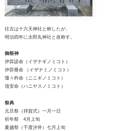
往古は十六天神社と称したが、
明治四年に太郎丸神社と改称す。
御祭神
伊弉諾命（イザナギノミコト）
伊弉冊命 （イザナミノミコト）
瓊々杵命（ニニギノミコト）
埴安命（ハニヤスノミコト）
祭典
元旦祭（拝賀式）一月一日
祈年祭 4月上旬
夏越祭（千度汐井）七月上旬