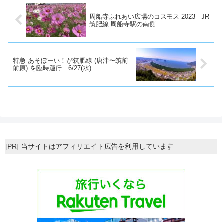
ん）・潤(うるう)神社（松本潤さ
ん）・二宮神社（二宮和也さ
周船寺ふれあい広場のコスモス 2023 │JR
ん）...
筑肥線 周船寺駅の南側
特急 あそぼーい！が筑肥線 (唐津〜筑前
前原) を臨時運行｜6/27(水)
[PR] 当サイトはアフィリエイト広告を利用しています