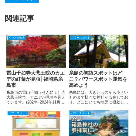
関連記事
インスタ映え
パワースポット
雷山千如寺大悲王院のカエ
糸島の初詣スポットはど
デの紅葉が見頃│福岡県糸
こ？パワースポット運気を
島市
高めよう
糸島市の雷山千如（せんにょ）寺
糸島には、大きいものから小さい
大悲王院で、カエデが見頃を迎え
ものまで様々な神社が点在してお
ています。(2024年2024年11月19
り、どこにいても地元に根差した
日現在)県の天然記念物に指定さ
神社に出会えます。その中からお
れている樹齢約４００年のも大カ
すすめの初詣スポットを紹介しま
パワースポット
パワースポット
エデ（高さ約８メートル）が赤く
す。櫻井神社（さくらいじんじ
色づき、多くの参拝客が写真撮影
ゃ）所在地：糸島市志摩桜井
を楽しんでいます。...
4227 電話 : 092-327-...