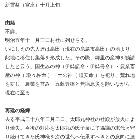
新嘗祭（宮座）十月上旬
由緒
不詳。
明治五年十一月三日村社に列せらる。
いにしえの先人達は高田（現在の糸島市高田）の地より、
此地に移住し集落を形成した。その際、郷里の産神を勧請
したと云う。国生みの神（伊弉諾命・伊弉冊命）・農業畜
産の神（ 瓊々杵命 ）・土の神（ 埴安命 ）を祀り、荒れ地
を耕し、農業を営み、五穀豊穣と無病息災を願いながら、
現在に至る
再建の経緯
去る平成二十八年二月二日、太郎丸神社の社殿が放火によ
り焼失。今後の対応を太郎丸の氏子衆にて協議の末代々守
り続けてきた氏神様を次の世代へ伝承すべきとの意向に達