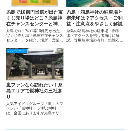
糸島で10億円当選が出た宝
糸島・箱島神社の駐車場と
くじ売り場はどこ？糸島神
御朱印は？アクセス・ご利
在チャンスセンターと神在
益・注意点をやさしく解説
神社の神石を紹介
糸島でロト7の1等10億円が出た
糸島の箱島神社の駐車場・御朱
宝くじ売り場「糸島神在チャンス
印・アクセスを初心者向けに解
センター」を紹介。場所・営業時
説。専用駐車場の有無、鎮懐石八
間・高額当せん実績に加え、近く
幡宮での御朱印、満潮干潮や足元
の神在神社や神石、訪問時の注意
の注意点、ご利益、周辺観光まで
パワースポット
点も分かりやすく解説します。
わかりやすく紹介します。
嵐ファンなら訪れたい！糸
島エリアで嵐神社の三社参
り
人気アイドルグループ「嵐」のフ
ァンが「嵐神社」 と呼ぶ神社
は、全国にありますが糸島エリア
にも神社の名称に嵐のメンバーの
名前が入っている三つの嵐神社が
あります。・桜井神社（桜井翔さ