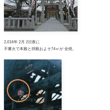
2,016年 2月 2日夜に
不審火で本殿と拝殿およそ74㎡が 全焼。