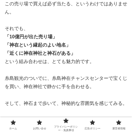
この売り場で買えば必ず当たる、というわけではありませ
ん。
それでも、
「10億円が出た売り場」
「神在という縁起のよい地名」
「近くに神在神社と神石がある」
という組み合わせは、とても魅力的です。
糸島観光のついでに、糸島神在チャンスセンターで宝くじ
を買い、神在神社で静かに手を合わせる。
そして、神石まで歩いて、神秘的な雰囲気を感じてみる。
そんな開運気分のおでかけも、きっと楽しい思い出になり
プライバシーポリシ
ますよ。
ホーム
お問い合せ
広告ポリシー
運営者情報
ー・免責事項