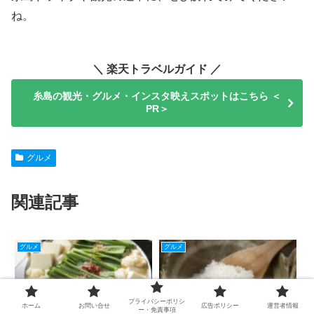
ね。
＼ 楽天トラベルガイド ／
糸島の観光・グルメ・インスタ映えスポットはこちら ＜
PR＞
グルメ
関連記事
グルメ
グルメ
プライバシーポリシ
ホーム
お問い合せ
広告ポリシー
運営者情報
ー・免責事項