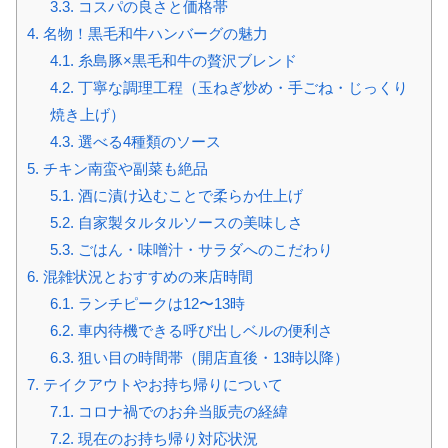
3.3.
コスパの良さと価格帯
4.
名物！黒毛和牛ハンバーグの魅力
4.1.
糸島豚×黒毛和牛の贅沢ブレンド
4.2.
丁寧な調理工程（玉ねぎ炒め・手ごね・じっくり
焼き上げ）
4.3.
選べる4種類のソース
5.
チキン南蛮や副菜も絶品
5.1.
酒に漬け込むことで柔らか仕上げ
5.2.
自家製タルタルソースの美味しさ
5.3.
ごはん・味噌汁・サラダへのこだわり
6.
混雑状況とおすすめの来店時間
6.1.
ランチピークは12〜13時
6.2.
車内待機できる呼び出しベルの便利さ
6.3.
狙い目の時間帯（開店直後・13時以降）
7.
テイクアウトやお持ち帰りについて
7.1.
コロナ禍でのお弁当販売の経緯
7.2.
現在のお持ち帰り対応状況