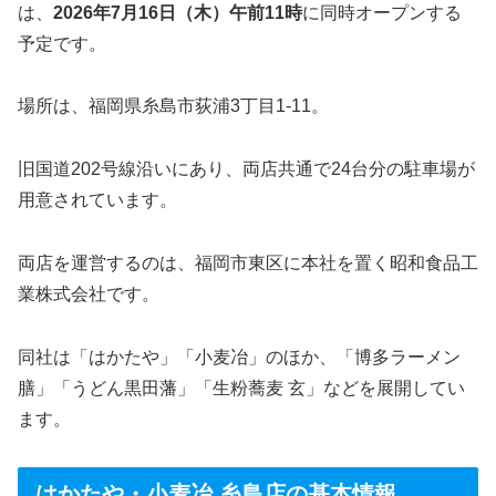
は、
2026年7月16日（木）午前11時
に同時オープンする
予定です。
場所は、福岡県糸島市荻浦3丁目1-11。
旧国道202号線沿いにあり、両店共通で24台分の駐車場が
用意されています。
両店を運営するのは、福岡市東区に本社を置く昭和食品工
業株式会社です。
同社は「はかたや」「小麦冶」のほか、「博多ラーメン
膳」「うどん黒田藩」「生粉蕎麦 玄」などを展開してい
ます。
はかたや・小麦冶 糸島店の基本情報