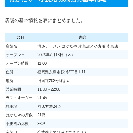
店舗の基本情報を表にまとめました。
項目
内容
店舗名
博多ラーメン はかたや 糸島店／小麦冶 糸島店
オープン日
2026年7月16日（木）
オープン時間
11:00
住所
福岡県糸島市荻浦3丁目1-11
場所
旧国道202号線沿い
営業時間
11:00～22:00
ラストオーダー
21:45
駐車場
両店共通24台
はかたやの席数
21席
小麦冶の席数
36席
定休日
公式発表では確認できません